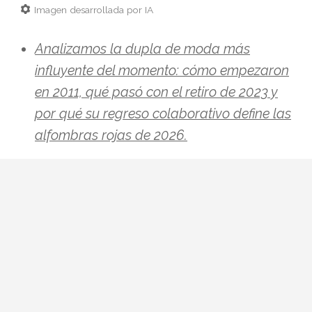
Imagen desarrollada por IA
Analizamos la dupla de moda más
influyente del momento: cómo empezaron
en 2011, qué pasó con el retiro de 2023 y
por qué su regreso colaborativo define las
alfombras rojas de 2026.
Hay parejas creativas en la moda y luego
está esto: Zendaya y Law Roach. Una
actriz que ha pasado de Disney a portada
de Vogue Italia y un estilista que se
autodenomina
image architect
y ha
cambiado las reglas del juego en la
alfombra roja. Si esta temporada vuelves a