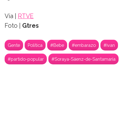
Vía |
RTVE
Foto |
Gtres
Gente
Política
#Bebe
#embarazo
#ivan
#partido-popular
#Soraya-Sáenz-de-Santamaría