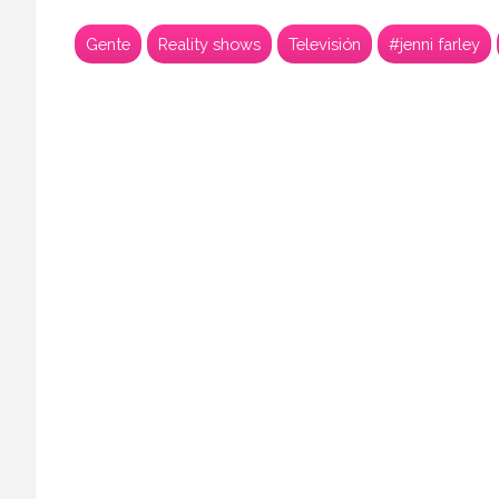
Gente
Reality shows
Televisión
#jenni farley