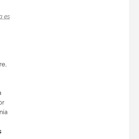
a es
re,
a
or
nía
s