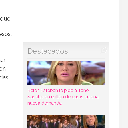
 que
esos.
Destacados
mar
den
idas
Belén Esteban le pide a Toño
Sanchís un millón de euros en una
nueva demanda