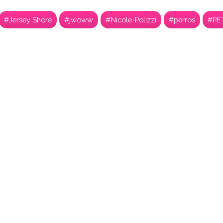
#Jersey Shore
#jwoww
#Nicole-Polizzi
#perros
#PE