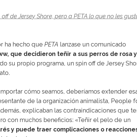
ff de Jersey Shore, pero a PETA lo que no les gust
ior ha hecho que
PETA
lanzase un comunicado
ww, que decidieron teñir a sus perros de rosa y
do su propio programa, un spin off de Jersey Sho
ato.
n importar cómo seamos, deberíamos extender es
sentante de la organización animalista, People f
Además, explicaban las contraindicaciones que te
pero con muchos beneficios: «Teñir el pelo de un
rés y puede traer complicaciones o reaccione