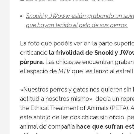
Snooki y JWoww están grabando un spin o
que hayan teñido el pelo de sus perros.
La foto que podéis ver en la parte super
criticando
la frivolidad de Snooki y JWo
púrpura
. Las chicas se encuentran graban
el espacio de
MTV
que les lanzó al estrell
«Nuestros perros y gatos nos quieren si
actitud a nosotros mismo», decía un repre
the Ethical Treatment of Animals (PETA). 
este antojo de las dos chicas sin oficio, 
animal de compañía
hace que sufran est