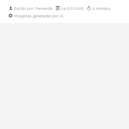
Escrito por: Fernanda
24/07/2026
4 minutos
Imágenes generadas por IA
Guía práctica para vestir el día que
conoces a los padres de tu pareja:
prendas clave, paleta cromática y errores
que conviene esquivar. Elegancia sin
disfraz.
Hay citas que se preparan con ilusión y
otras que se preparan con hoja de cálculo
mental. La primera comida con sus padres
pertenece, casi siempre, al segundo
grupo. Ni quieres parecer otra persona ni