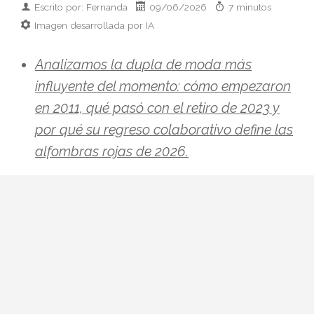
Escrito por: Fernanda
09/06/2026
7 minutos
Imagen desarrollada por IA
Analizamos la dupla de moda más
influyente del momento: cómo empezaron
en 2011, qué pasó con el retiro de 2023 y
por qué su regreso colaborativo define las
alfombras rojas de 2026.
Hay parejas creativas en la moda y luego
está esto: Zendaya y Law Roach. Una
actriz que ha pasado de Disney a portada
de Vogue Italia y un estilista que se
autodenomina
image architect
y ha
cambiado las reglas del juego en la