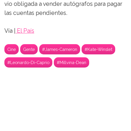
vio obligada a vender autógrafos para pagar
las cuentas pendientes.
Vía |
El País
Cine
Gente
#James-Cameron
#Kate-Winslet
#Leonardo-Di-Caprio
#Millvina-Dean