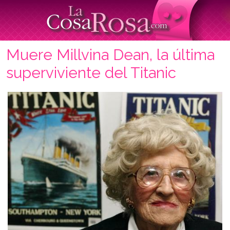
Muere Millvina Dean, la última
superviviente del Titanic