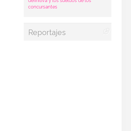
definitiva y los sueldos de los
concursantes
Reportajes