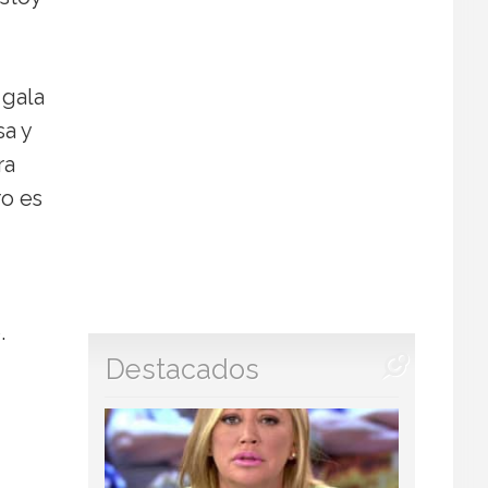
 gala
sa y
ra
ro es
.
Destacados