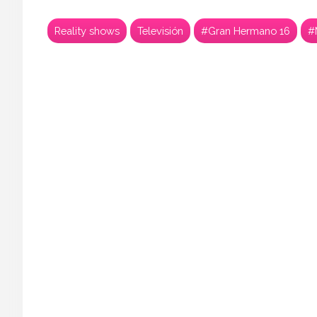
Reality shows
Televisión
#Gran Hermano 16
#