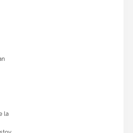
an
e la
estoy