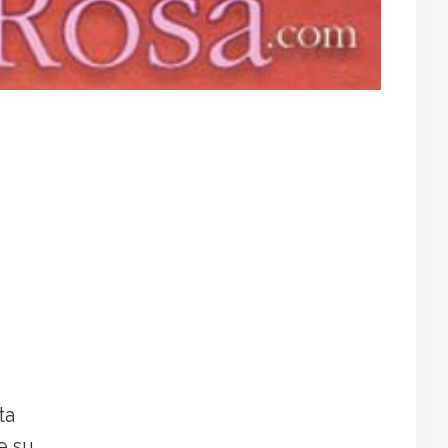
ta
e su