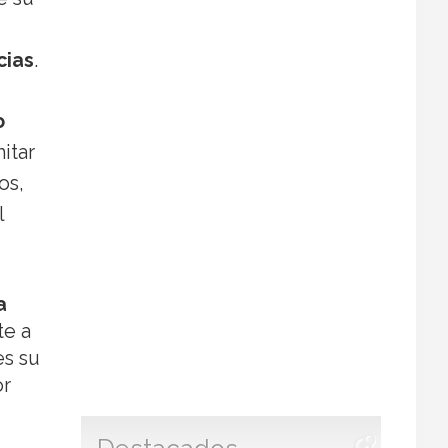
cias
.
o
itar
os,
l
a
te a
es su
or