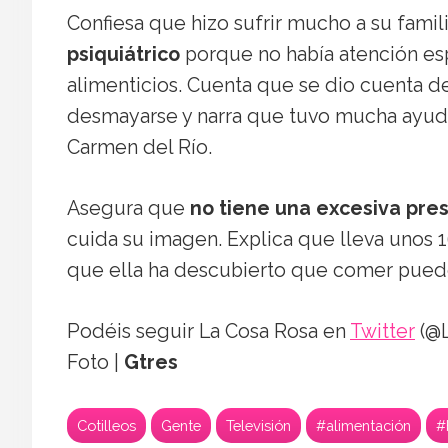
Confiesa que hizo sufrir mucho a su famil
psiquiátrico
porque no había atención es
alimenticios. Cuenta que se dio cuenta d
desmayarse y narra que tuvo mucha ayuda
Carmen del Río.
Asegura que
no tiene una excesiva pres
cuida su imagen. Explica que lleva unos 1
que ella ha descubierto que comer puede p
Podéis seguir La Cosa Rosa en
Twitter
(@L
Foto |
Gtres
Cotilleos
Gente
Televisión
#alimentación
#