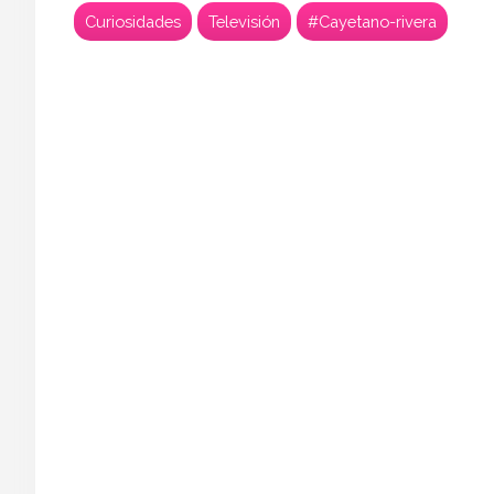
Curiosidades
Televisión
#Cayetano-rivera