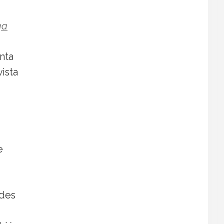
ga
nta
ista
e
ades