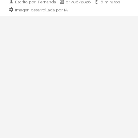
Escrito por: Fernanda
04/06/2026
6 minutos
Imagen desarrollada por IA
El paso de Rosalía del maximalismo
Motomami al minimalismo couture marca
su nueva era LUX. Analizamos su cambio
de imagen, las claves del estilo y cómo
replicarlo.
Del caos Motomami a la
calma LUX: el giro estético
de Rosalía
Llevábamos meses intuyéndolo y ya es