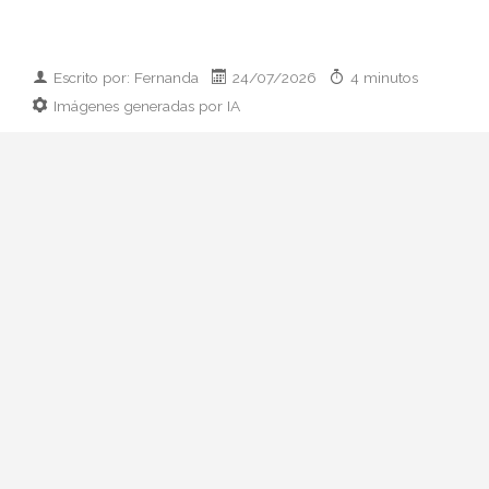
Escrito por: Fernanda
24/07/2026
4 minutos
Imágenes generadas por IA
Guía práctica para vestir el día que
conoces a los padres de tu pareja:
prendas clave, paleta cromática y errores
que conviene esquivar. Elegancia sin
disfraz.
Hay citas que se preparan con ilusión y
otras que se preparan con hoja de cálculo
mental. La primera comida con sus padres
pertenece, casi siempre, al segundo