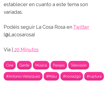
establecer en cuanto a este tema son
variadas.
Podéis seguir La Cosa Rosa en
Twitter
(@Lacosarosa)
Vía |
20 Minutos
Cine
Gente
Música
Parejas
Televisión
#Antonio-Velázquez
#Malu
#noviazgo
#ruptura