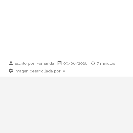
Escrito por: Fernanda
09/06/2026
7 minutos
Imagen desarrollada por IA
Analizamos la dupla de moda más
influyente del momento: cómo empezaron
en 2011, qué pasó con el retiro de 2023 y
por qué su regreso colaborativo define las
alfombras rojas de 2026.