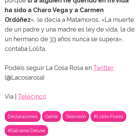
porque
si a alguien he querido en mi vida
ha sido a Charo Vega y a Carmen
Ordóñez
«, le decía a Matamoros. «La muerte
de un padre y una madre es ley de vida, la de
un hermano de 33 años nunca se supera»,
contaba Lolita.
Podéis seguir La Cosa Rosa en
Twitter
(@Lacosarosa)
Vía |
Telecinco
Declaraciones
Gente
Televisión
#Lolita-Flores
#Sálvame Deluxe