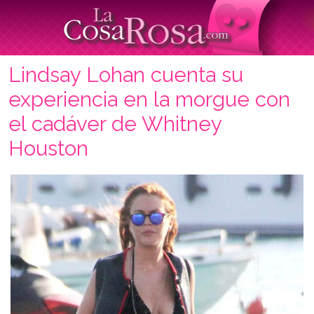
Lindsay Lohan cuenta su
experiencia en la morgue con
el cadáver de Whitney
Houston