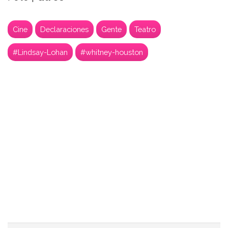
Cine
Declaraciones
Gente
Teatro
#Lindsay-Lohan
#whitney-houston