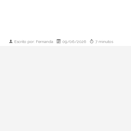
Escrito por: Fernanda
09/06/2026
7 minutos
Imagen desarrollada por IA
Analizamos la dupla de moda más
influyente del momento: cómo empezaron
en 2011, qué pasó con el retiro de 2023 y
por qué su regreso colaborativo define las
alfombras rojas de 2026.
Hay parejas creativas en la moda y luego
está esto: Zendaya y Law Roach. Una