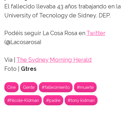
El fallecido llevaba 43 años trabajando en la
University of Tecnology de Sídney. DEP.
Podéis seguir La Cosa Rosa en
Twitter
(@Lacosarosa)
Vía |
The Sydney Morning Herald
Foto |
Gtres
Cine
Gente
#fallecimiento
#muerte
#Nicole-Kidman
#padre
#tony kidman