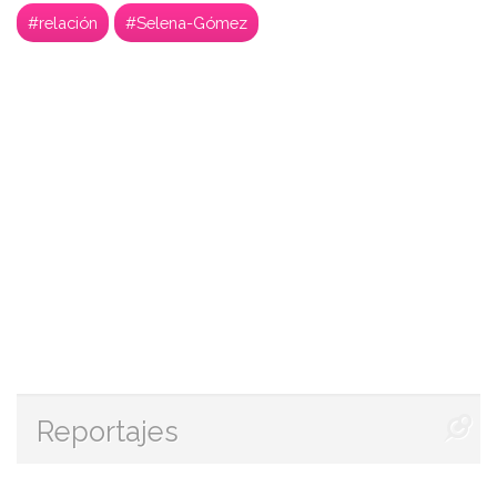
#relación
#Selena-Gómez
Reportajes