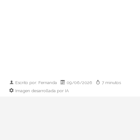
Escrito por: Fernanda
09/06/2026
7 minutos
Imagen desarrollada por IA
Analizamos la dupla de moda más
influyente del momento: cómo empezaron
en 2011, qué pasó con el retiro de 2023 y
por qué su regreso colaborativo define las