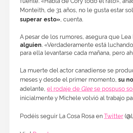
fuente. «Habla de Cory todo el rato», añ
Monteith, de 31 años, no le gusta estar so
superar esto»
, cuenta.
A pesar de los rumores, asegura que Lea
alguien
. «Verdaderamente está luchando
para ella levantarse cada mañana, pero ah
La muerte del actor canadiense se produc
meses y desde el primer momento,
su no
adelante,
el rodaje de
Glee
se pospuso so
inicialmente y Michele volvió al trabajo pa
Podéis seguir La Cosa Rosa en
Twitter
(@L