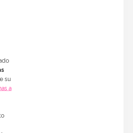
sado
as
de su
nas a
to