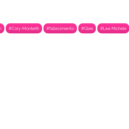
n
#Cory-Monteith
#fallecimiento
#Glee
#Lea-Michele