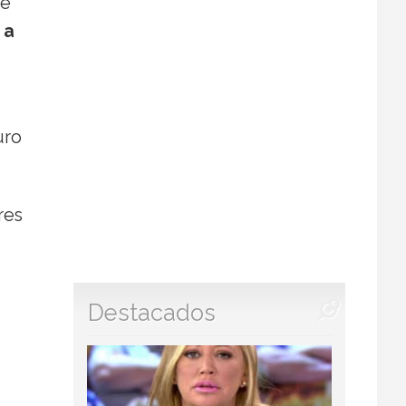
de
 a
uro
res
Destacados