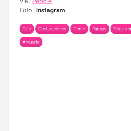
Vía |
People
Foto |
Instagram
Cine
Declaraciones
Gente
Parejas
Televisió
#muerte