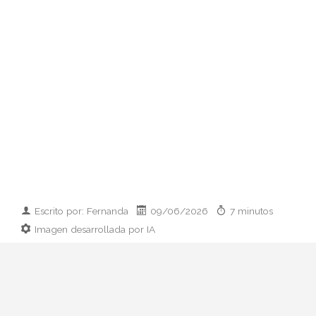
Escrito por: Fernanda
09/06/2026
7 minutos
Imagen desarrollada por IA
Analizamos la dupla de moda más
influyente del momento: cómo empezaron
en 2011, qué pasó con el retiro de 2023 y