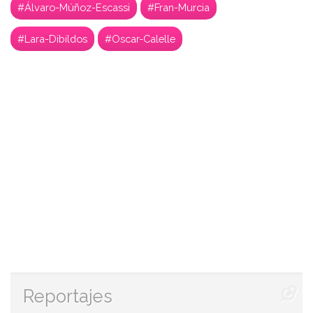
#Álvaro-Múñoz-Escassi
#Fran-Murcia
#Lara-Dibildos
#Oscar-Calelle
Reportajes