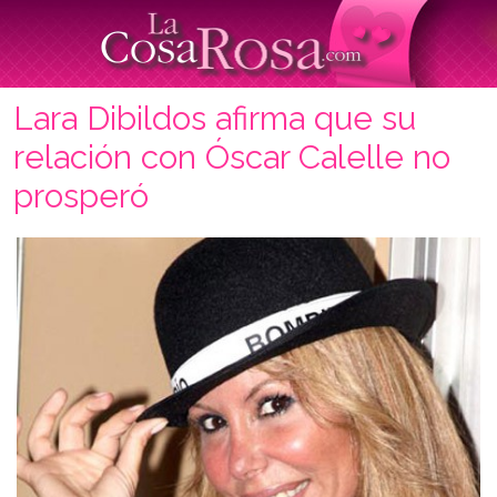
Lara Dibildos afirma que su
relación con Óscar Calelle no
prosperó