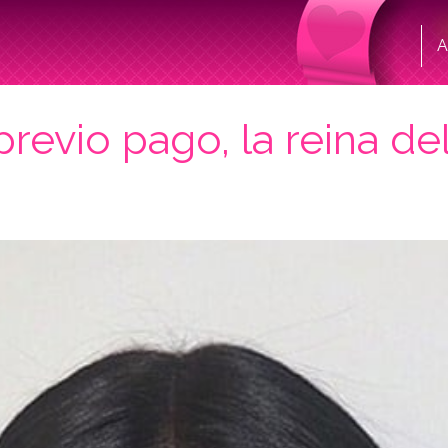
A
revio pago, la reina de