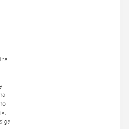
ina
y
ma
no
o».
siga