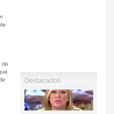
un
nte
e de
 que
Destacados
 de