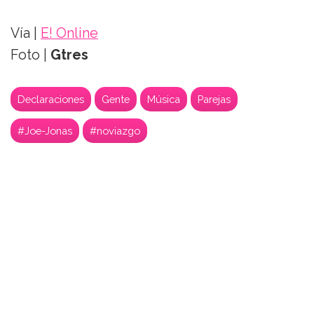
Vía |
E! Online
Foto |
Gtres
Declaraciones
Gente
Música
Parejas
#Joe-Jonas
#noviazgo