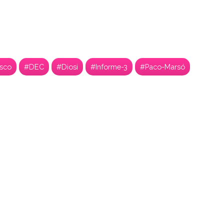
sco
#DEC
#Diosi
#Informe-3
#Paco-Marsó