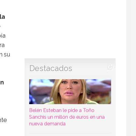
la
e
ía
ra
n su
Destacados
un
Belén Esteban le pide a Toño
Sanchís un millón de euros en una
nte
nueva demanda