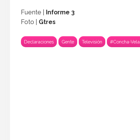
Fuente |
Informe 3
Foto |
Gtres
Declaraciones
Gente
Televisión
#Concha-Vela