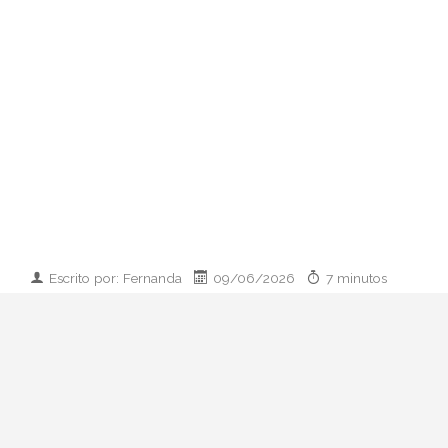
Escrito por: Fernanda
09/06/2026
7 minutos
Imagen desarrollada por IA
Analizamos la dupla de moda más
influyente del momento: cómo empezaron
en 2011, qué pasó con el retiro de 2023 y