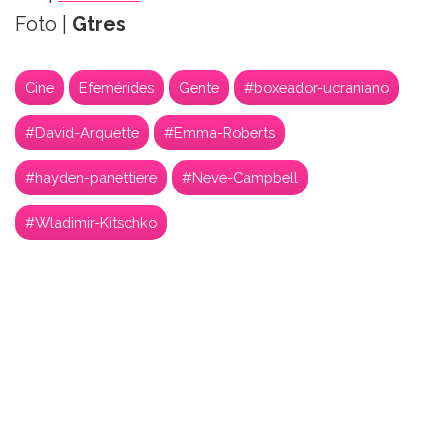
Foto |
Gtres
Cine
Efemérides
Gente
#boxeador-ucraniano
#David-Arquette
#Emma-Roberts
#hayden-panettiere
#Neve-Campbell
#Wladimir-Kitschko