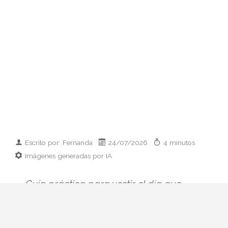
Escrito por: Fernanda
24/07/2026
4 minutos
Imágenes generadas por IA
Guía práctica para vestir el día que
conoces a los padres de tu pareja:
prendas clave, paleta cromática y errores