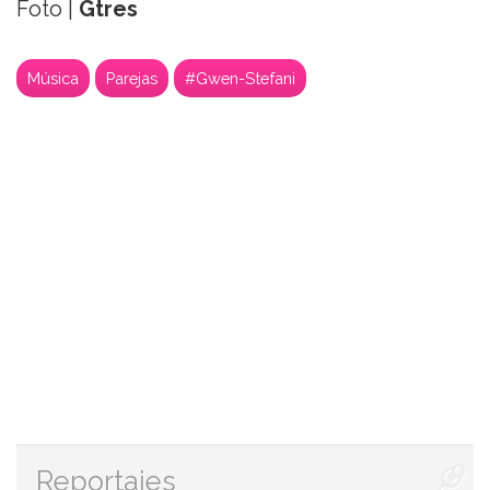
Foto |
Gtres
Música
Parejas
#Gwen-Stefani
Reportajes