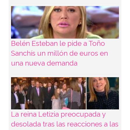
Belén Esteban le pide a Toño
Sanchís un millón de euros en
una nueva demanda
La reina Letizia preocupada y
desolada tras las reacciones a las