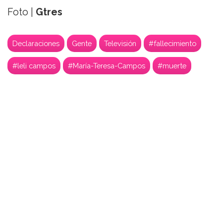
Foto |
Gtres
Declaraciones
Gente
Televisión
#fallecimiento
#leli campos
#María-Teresa-Campos
#muerte