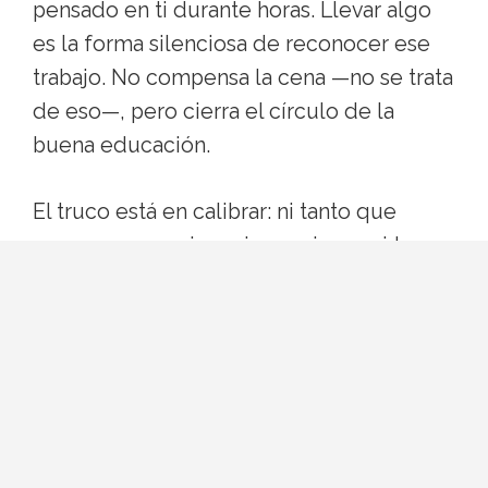
pensado en ti durante horas. Llevar algo
es la forma silenciosa de reconocer ese
trabajo. No compensa la cena —no se trata
de eso—, pero cierra el círculo de la
buena educación.
El truco está en calibrar: ni tanto que
parezca que quieres impresionar, ni tan
poco que se lea como descuido.
Cuánto gastar según el tipo
de plan
No hay una cifra sagrada, pero sí