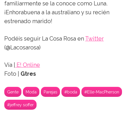
familiarmente se la conoce como Luna.
¡Enhorabuena a la australiano y su recién
estrenado marido!
Podéis seguir La Cosa Rosa en
Twitter
(@Lacosarosa)
Vía |
E! Online
Foto |
Gtres
Gente
Moda
Parejas
#boda
#Elle-MacPherson
#jeffrey soffer