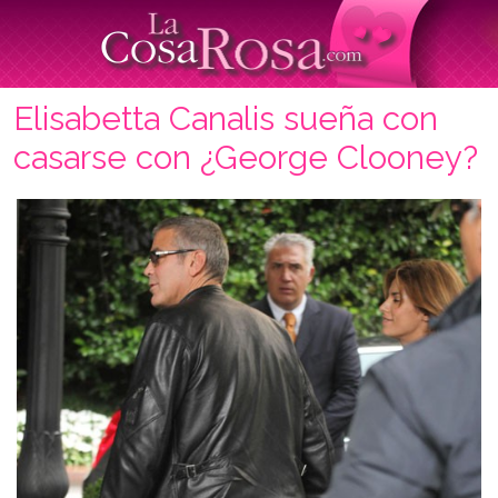
Elisabetta Canalis sueña con
casarse con ¿George Clooney?