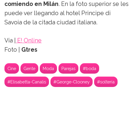
comiendo en Milán
. En la foto superior se les
puede ver llegando al hotel Principe di
Savoia de la citada ciudad italiana.
Vía |
E! Online
Foto |
Gtres
Cine
Gente
Moda
Parejas
#boda
#Elisabetta-Canalis
#George-Clooney
#soltería