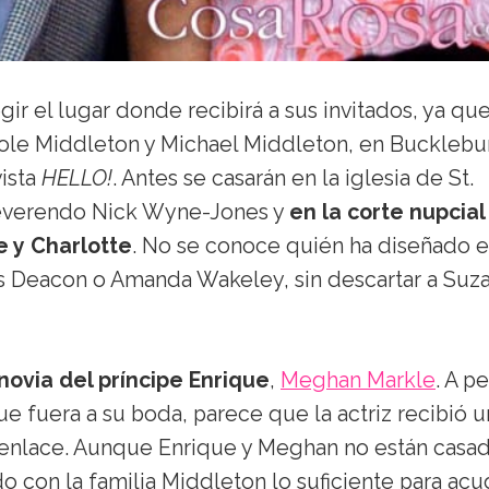
gir el lugar donde recibirá a sus invitados, ya qu
arole Middleton y Michael Middleton, en Bucklebu
vista
HELLO!
. Antes se casarán en la iglesia de St.
 reverendo Nick Wyne-Jones y
en la corte nupcial
e y Charlotte
. No se conoce quién ha diseñado e
les Deacon o Amanda Wakeley, sin descartar a Suz
novia del príncipe Enrique
,
Meghan Markle
. A p
e fuera a su boda, parece que la actriz recibió u
al enlace. Aunque Enrique y Meghan no están casa
con la familia Middleton lo suficiente para acud