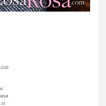
 que
os
uesa
 sí