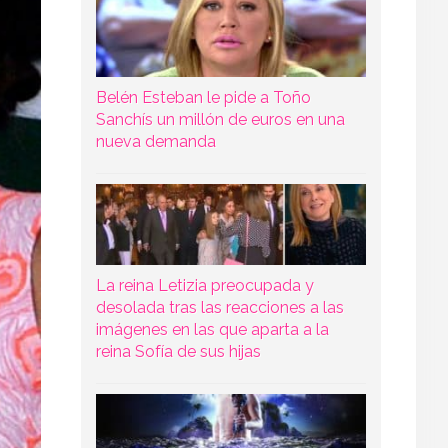
Belén Esteban le pide a Toño
Sanchís un millón de euros en una
nueva demanda
La reina Letizia preocupada y
desolada tras las reacciones a las
imágenes en las que aparta a la
reina Sofía de sus hijas