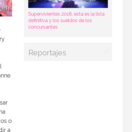
Supervivientes 2018, esta es la lista
definitiva y los sueldos de los
concursantes
e
ry
Reportajes
l
anne
esar
na
dos o
ir a