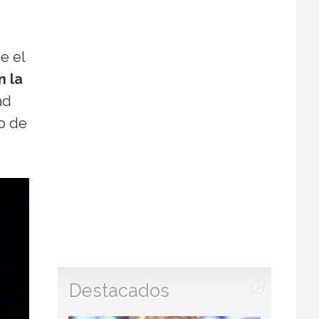
e el
n la
ad
no de
Destacados