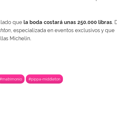
ulado que
la boda costará unas 250.000 libras
. 
chton
, especializada en eventos exclusivos y que
las Michelin.
#matrimonio
#pippa-middleton