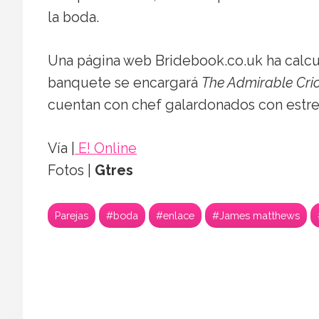
la boda.
Una página web Bridebook.co.uk ha calc
banquete se encargará
The Admirable Cri
cuentan con chef galardonados con estrel
Vía |
E! Online
Fotos |
Gtres
Parejas
#boda
#enlace
#James matthews