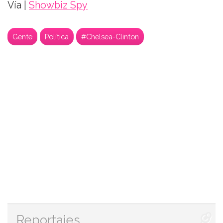
Vía |
Showbiz Spy
Gente
Política
#Chelsea-Clinton
Reportajes