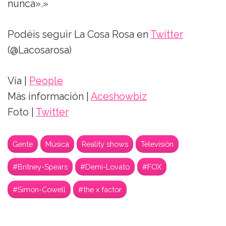
nunca».»
Podéis seguir La Cosa Rosa en
Twitter
(@Lacosarosa)
Vía |
People
Más información |
Aceshowbiz
Foto |
Twitter
Gente
Música
Reality shows
Televisión
#Britney-Spears
#Demi-Lovato
#FOX
#Simon-Cowell
#the x factor