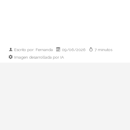
Escrito por: Fernanda
09/06/2026
7 minutos
Imagen desarrollada por IA
Analizamos la dupla de moda más
influyente del momento: cómo empezaron
en 2011, qué pasó con el retiro de 2023 y
por qué su regreso colaborativo define las
alfombras rojas de 2026.
Hay parejas creativas en la moda y luego