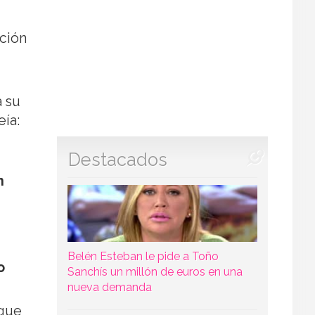
ación
a su
eía:
Destacados
n
Belén Esteban le pide a Toño
o
Sanchís un millón de euros en una
nueva demanda
 que