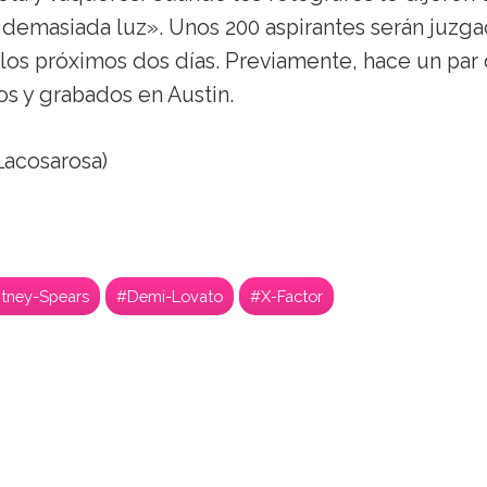
ay demasiada luz». Unos 200 aspirantes serán juzg
los próximos dos días. Previamente, hace un par
os y grabados en Austin.
acosarosa)
itney-Spears
#Demi-Lovato
#X-Factor