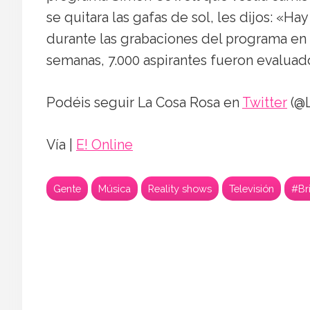
se quitara las gafas de sol, les dijos: «H
durante las grabaciones del programa en 
semanas, 7.000 aspirantes fueron evaluad
Podéis seguir La Cosa Rosa en
Twitter
(@L
Vía |
E! Online
Gente
Música
Reality shows
Televisión
#Br