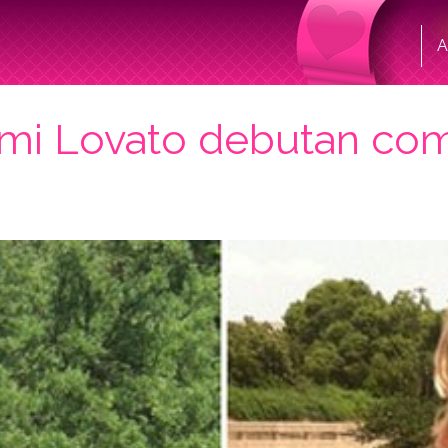
A
emi Lovato debutan com