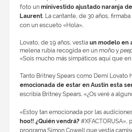
foto un
minivestido ajustado naranja de
Laurent
. La cantante, de 30 años, firma
con un escueto «Hola».
Lovato, de 19 años, vestía
un modelo en 
melena rubia recogida en un moño y
peep
«Sois mucho más simpáticos aquí que en
Tanto Britney Spears como Demi Lovato h
emocionada de estar en Austin esta s
escribía Britney Spears. «¿Os veré a alguno
«Estoy tan emocionada por las audiciones
hoo!! ¿Quién vendrá?
#XFACTORUSA», preg
programa Simon Cowell que vestía camise