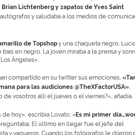
 Brian Lichtenberg y zapatos de Yves Saint
ba autógrafos y saludaba a los medios de comunic
amarillo de Topshop
y una chaqueta negro. Lucí
 toes
en negro. La joven miraba a la prensa y sonr
 Los Ángeles».
an compartido en su twitter sus emociones.
«Ta
emana para las audiciones @TheXFactorUSA»
,
 de vosotros allí el jueves o el viernes?», añadía.
 de hoy», escribía Lovato. «
Es mi primer día…wo
untaba. El último en llegar fue el jefe del
ta y vaqueros. Cuando los fotógrafos le dijeron