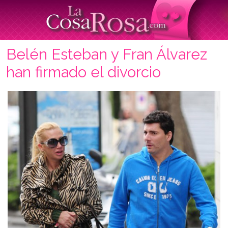
Belén Esteban y Fran Álvarez
han firmado el divorcio