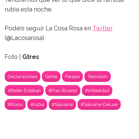
rubia esta noche.
Podéis seguir La Cosa Rosa en
Twitter
(@Lacosarosa)
Foto |
Gtres
Declaraciones
Gente
Parejas
Televisión
#Belén Esteban
#Fran Álvarez
#infidelidad
#Rocío
#rubia
#Sálvame
#Sálvame Deluxe