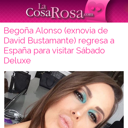
Begoña Alonso (exnovia de
David Bustamante) regresa a
España para visitar Sábado
Deluxe