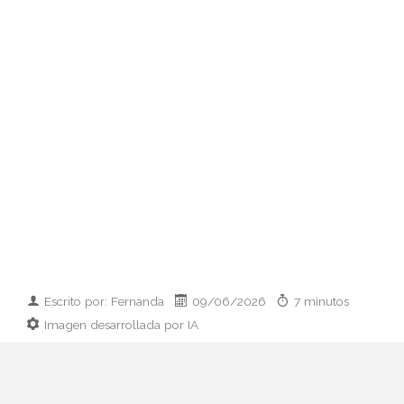
Escrito por: Fernanda
09/06/2026
7 minutos
Imagen desarrollada por IA
Analizamos la dupla de moda más
influyente del momento: cómo empezaron