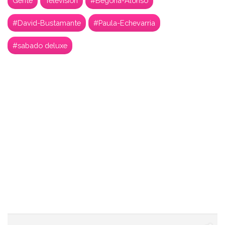
Gente
Televisión
#Begoña-Alonso
#David-Bustamante
#Paula-Echevarria
#sabado deluxe