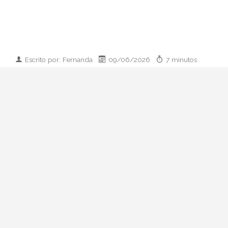
Escrito por: Fernanda
09/06/2026
7 minutos
Imagen desarrollada por IA
Analizamos la dupla de moda más
influyente del momento: cómo empezaron
en 2011, qué pasó con el retiro de 2023 y
por qué su regreso colaborativo define las
alfombras rojas de 2026.
Hay parejas creativas en la moda y luego
está esto: Zendaya y Law Roach. Una
actriz que ha pasado de Disney a portada