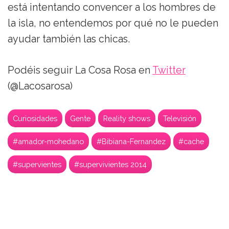
está intentando convencer a los hombres de
la isla, no entendemos por qué no le pueden
ayudar también las chicas.
Podéis seguir La Cosa Rosa en
Twitter
(@Lacosarosa)
Curiosidades
Gente
Reality shows
Televisión
#amador-mohedano
#Bibiana-Fernandez
#cache
#supervientes
#supervivientes 2014