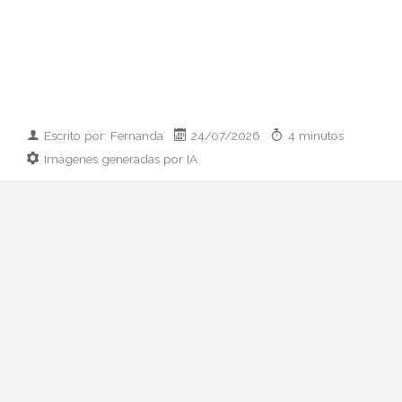
Escrito por: Fernanda
24/07/2026
4 minutos
Imágenes generadas por IA
Guía práctica para vestir el día que
conoces a los padres de tu pareja:
prendas clave, paleta cromática y errores
que conviene esquivar. Elegancia sin
disfraz.
Hay citas que se preparan con ilusión y