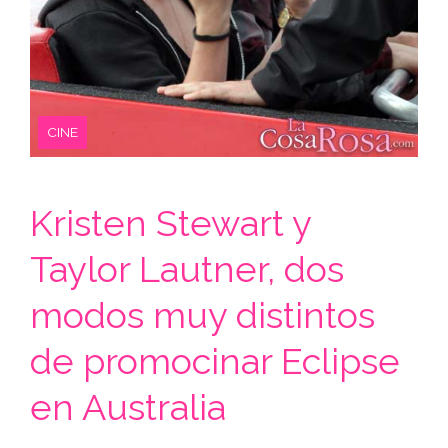
CINE
Kristen Stewart y
Taylor Lautner, dos
modos muy distintos
de promocinar Eclipse
en Australia