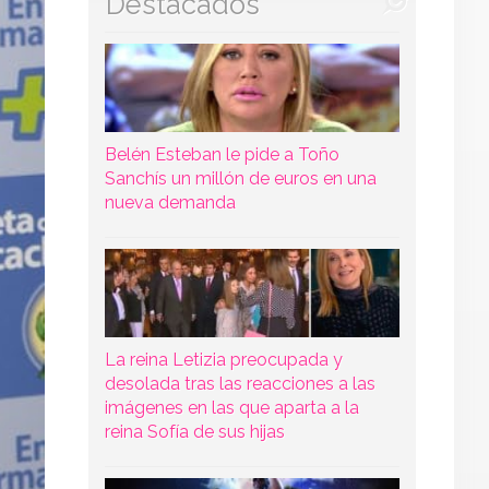
Destacados
Belén Esteban le pide a Toño
Sanchís un millón de euros en una
nueva demanda
La reina Letizia preocupada y
desolada tras las reacciones a las
imágenes en las que aparta a la
reina Sofía de sus hijas