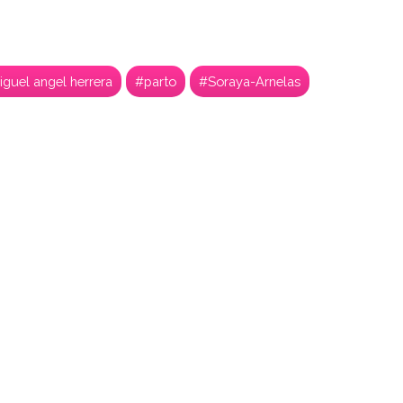
guel angel herrera
#parto
#Soraya-Arnelas