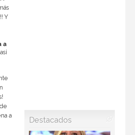
 más
!! Y
a a
asi
nte
n
s!
 de
ena a
Destacados