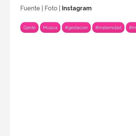
Fuente | Foto |
Instagram
Gente
Música
#gestacion
#maternidad
#mi