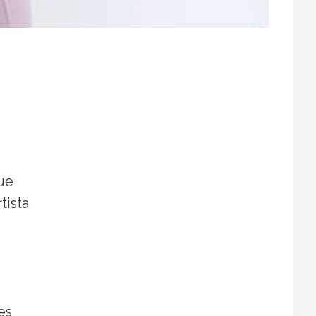
que
tista
es