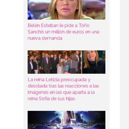
Belén Esteban le pide a Toño
Sanchís un millón de euros en una
nueva demanda
La reina Letizia preocupada y
desolada tras las reacciones a las
imágenes en las que aparta a la
reina Sofía de sus hijas