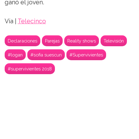
ganó el joven.
Vía |
Telecinco
Declaraciones
Parejas
Reality shows
Televisión
#logan
#sofia suescun
#Supervivientes
#supervivientes 2018