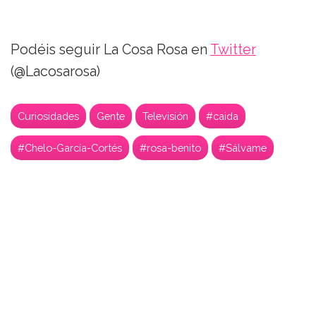
Podéis seguir La Cosa Rosa en
Twitter
(@Lacosarosa)
Curiosidades
Gente
Televisión
#caida
#Chelo-García-Cortés
#rosa-benito
#Sálvame