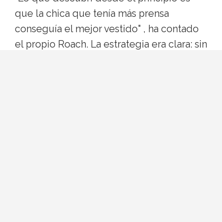
que la chica que tenía más prensa
conseguía el mejor vestido" , ha contado
el propio Roach. La estrategia era clara: sin
acceso a las grandes maisons, había que
generar conversación. Y vaya si la
generaron.
Qué es un "image architect"
El término no es marketing vacío.
Conocido por su persona en redes como
@LuxuryLaw, prefiere el título de 'Image
Architect' al de estilista. La diferencia es
real: un estilista escoge prendas; un
image