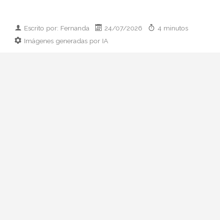
Escrito por: Fernanda
24/07/2026
4 minutos
Imágenes generadas por IA
Guía práctica para vestir el día que
conoces a los padres de tu pareja:
prendas clave, paleta cromática y errores
que conviene esquivar. Elegancia sin
disfraz.
Hay citas que se preparan con ilusión y
otras que se preparan con hoja de cálculo
mental. La primera comida con sus padres
pertenece, casi siempre, al segundo