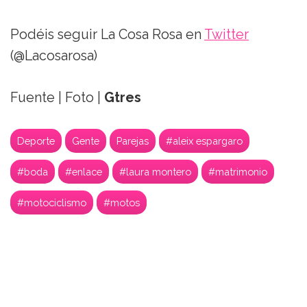
Podéis seguir La Cosa Rosa en
Twitter
(@Lacosarosa)
Fuente | Foto |
Gtres
Deporte
Gente
Parejas
#aleix espargaro
#boda
#enlace
#laura montero
#matrimonio
#motociclismo
#motos