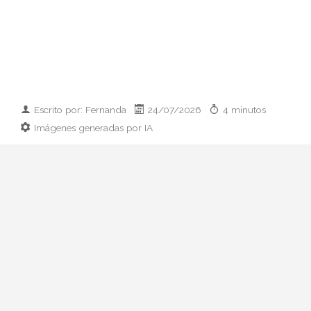
Escrito por: Fernanda
24/07/2026
4 minutos
Imágenes generadas por IA
Guía práctica para vestir el día que
conoces a los padres de tu pareja:
prendas clave, paleta cromática y errores
que conviene esquivar. Elegancia sin
disfraz.
Hay citas que se preparan con ilusión y