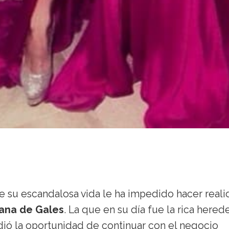
ue su escandalosa vida le ha impedido hacer real
iana de Gales
. La que en su día fue la rica hered
ió la oportunidad de continuar con el negocio