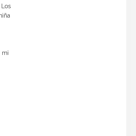
 Los
niña
e mi
ro estilístico