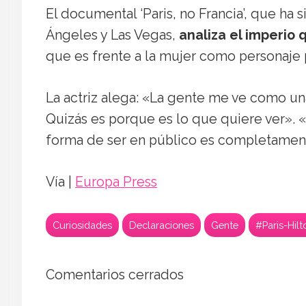
El documental ‘Paris, no Francia’, que ha
Ángeles y Las Vegas,
analiza el imperio 
que es frente a la mujer como personaje 
La actriz alega: «La gente me ve como un
Quizás es porque es lo que quiere ver». 
forma de ser en público es completamente
Vía |
Europa Press
Curiosidades
Declaraciones
Gente
#Paris-Hilt
Zendaya y Law Roac