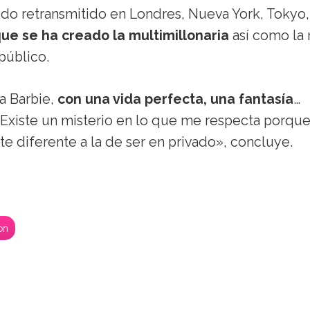
 sido retransmitido en Londres, Nueva York, Tokyo,
que se ha creado la multimillonaria
así como la 
público.
a Barbie,
con una vida perfecta, una fantasía
…
«Existe un misterio en lo que me respecta porqu
 diferente a la de ser en privado», concluye.
on
h: por qué su reencuent