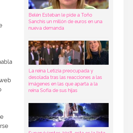
Belén Esteban le pide a Toño
Sanchís un millón de euros en una
e
nueva demanda
habla
La reina Letizia preocupada y
desolada tras las reacciones a las
a web
imágenes en las que aparta a la
o
reina Sofía de sus hijas
de
rse