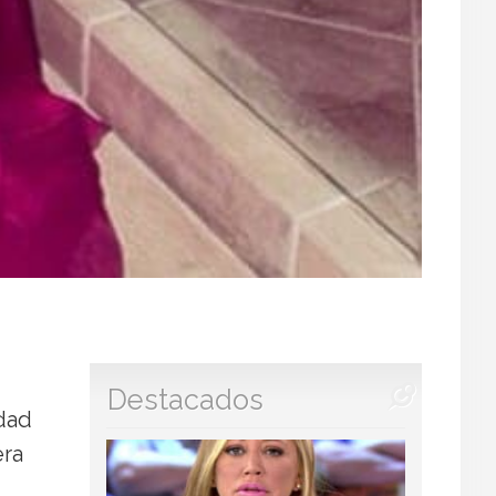
Destacados
idad
era