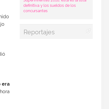
Supervivientes 2018, esta es la lista
definitiva y los sueldos de los
concursantes
enido
jo
Reportajes
dió
 era
ahora