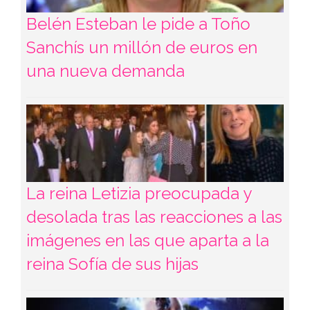
Belén Esteban le pide a Toño
Sanchís un millón de euros en
una nueva demanda
La reina Letizia preocupada y
desolada tras las reacciones a las
imágenes en las que aparta a la
reina Sofía de sus hijas