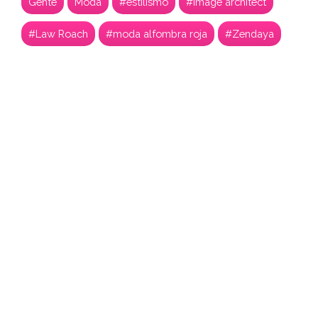
Gente
Moda
#estilismo
#image architect
#Law Roach
#moda alfombra roja
#Zendaya