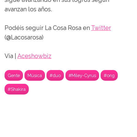
avanzan los años.
Podéis seguir La Cosa Rosa en
Twitter
(@Lacosarosa)
Vía |
Aceshowbiz
Gente
Música
#duo
#Miley-Cyrus
#ong
#Shakira