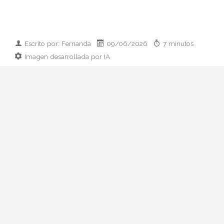
Escrito por: Fernanda
09/06/2026
7 minutos
Imagen desarrollada por IA
Analizamos la dupla de moda más
influyente del momento: cómo empezaron
en 2011, qué pasó con el retiro de 2023 y
por qué su regreso colaborativo define las
alfombras rojas de 2026.
Hay parejas creativas en la moda y luego
está esto: Zendaya y Law Roach. Una
actriz que ha pasado de Disney a portada
de Vogue Italia y un estilista que se