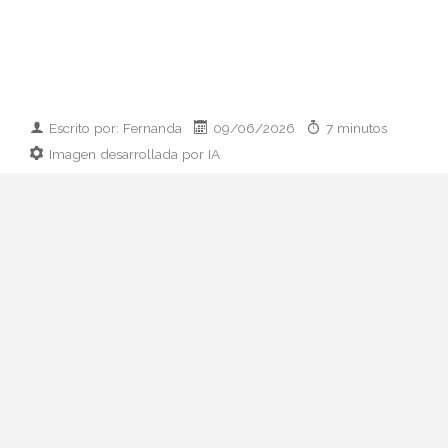
Escrito por: Fernanda
09/06/2026
7 minutos
Imagen desarrollada por IA
Analizamos la dupla de moda más
influyente del momento: cómo empezaron
en 2011, qué pasó con el retiro de 2023 y
por qué su regreso colaborativo define las
alfombras rojas de 2026.
Hay parejas creativas en la moda y luego
está esto: Zendaya y Law Roach. Una