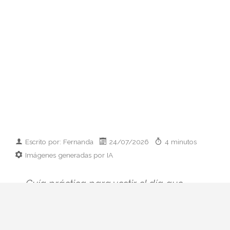
Escrito por: Fernanda
24/07/2026
4 minutos
Imágenes generadas por IA
Guía práctica para vestir el día que
conoces a los padres de tu pareja:
prendas clave, paleta cromática y errores