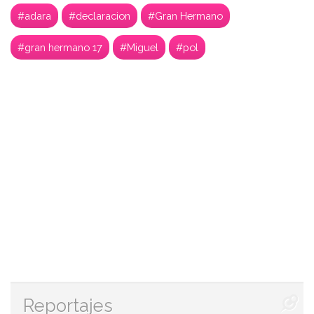
#adara
#declaracion
#Gran Hermano
#gran hermano 17
#Miguel
#pol
Reportajes