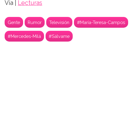
Vía |
Lecturas
Gente
Rumor
Televisión
#María-Teresa-Campos
#Mercedes-Milá
#Sálvame