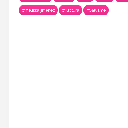
#melissa jimenez
#ruptura
#Sálvame