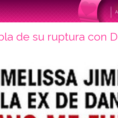
A
la de su ruptura con D