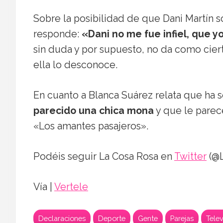
Sobre la posibilidad de que Dani Martín so
responde:
«Dani no me fue infiel, que y
sin duda y por supuesto, no da como cierto
ella lo desconoce.
En cuanto a Blanca Suárez relata que ha 
parecido una chica mona
y que le parec
«Los amantes pasajeros».
Podéis seguir La Cosa Rosa en
Twitter
(@L
Vía |
Vertele
Declaraciones
Deporte
Gente
Parejas
Telev