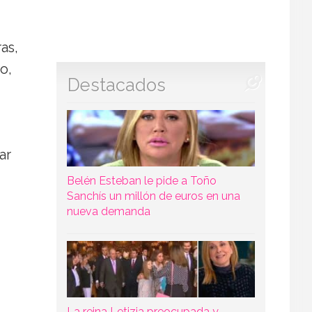
ras,
o,
Destacados
ar
Belén Esteban le pide a Toño
Sanchís un millón de euros en una
nueva demanda
La reina Letizia preocupada y