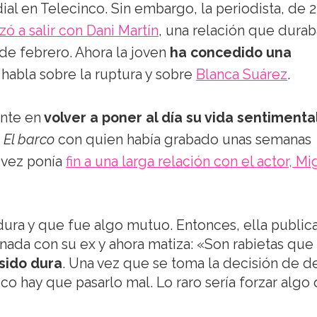
ial en Telecinco. Sin embargo, la periodista, de 2
ó a salir con Dani Martín
, una relación que durab
de febrero. Ahora la joven
ha concedido una
abla sobre la ruptura y sobre
Blanca Suárez
.
ante en
volver a poner al día su vida sentimenta
e
El barco
con quien había grabado unas semanas
u vez ponía
fin a una larga relación con el actor, M
ura y que fue algo mutuo. Entonces, ella public
nada con su ex y ahora matiza: «Son rabietas que
sido dura
. Una vez que se toma la decisión de de
oco hay que pasarlo mal. Lo raro sería forzar algo