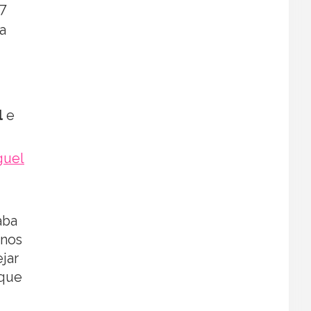
7
a
l
e
iguel
aba
 nos
jar
 que