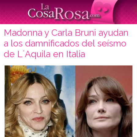
Madonna y Carla Bruni ayudan
a los damnificados del seísmo
de L´Aquila en Italia