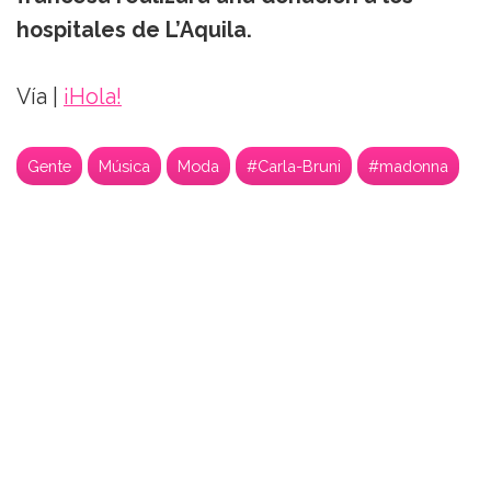
hospitales de L’Aquila.
Vía |
¡Hola!
Gente
Música
Moda
#Carla-Bruni
#madonna