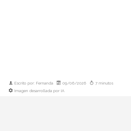
Escrito por: Fernanda
09/06/2026
7 minutos
Imagen desarrollada por IA
Analizamos la dupla de moda más
influyente del momento: cómo empezaron
en 2011, qué pasó con el retiro de 2023 y