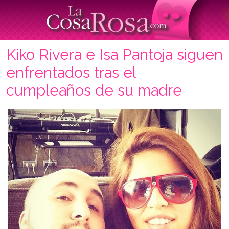
Kiko Rivera e Isa Pantoja siguen
enfrentados tras el
cumpleaños de su madre